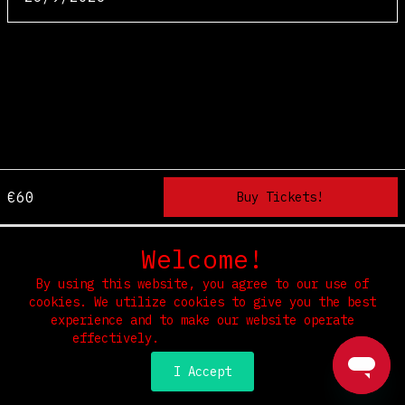
€60
Welcome!
Home
Terms & Conditions
Privacy & Security
Refunds
By using this website, you agree to our use of
cookies. We utilize cookies to give you the best
Select Language
▼
experience and to make our website operate
effectively.
Read our Privacy Policy