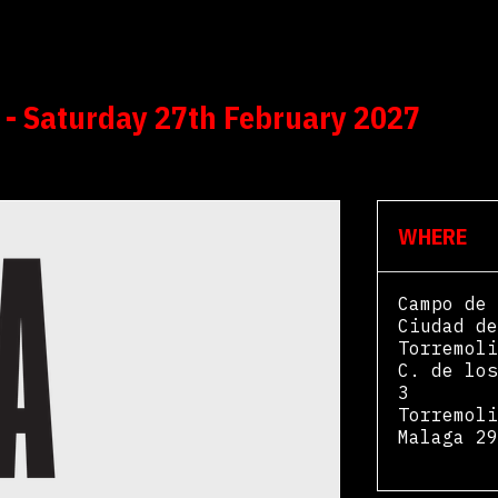
- Saturday 27th February 2027
WHERE
Campo de 
Ciudad de
Torremoli
C. de los
3
Torremoli
Malaga
29
View Map