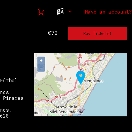
Have an account?
€72
+
−
Fútbol
nos
 Pinares
nos
,
620