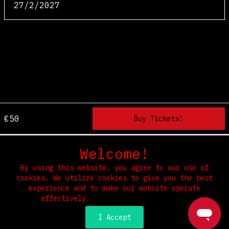
27/2/2027
€50
Welcome!
Home
Terms & Conditions
Privacy & Security
Refunds
By using this website, you agree to our use of
cookies. We utilize cookies to give you the best
Select Language
▼
experience and to make our website operate
effectively.
Read our Privacy Policy