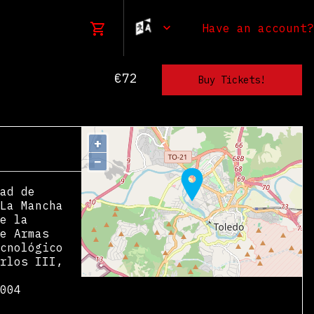
Have an account?
€72
+
−
ad de
La Mancha
e la
e Armas
cnológico
rlos III,
004