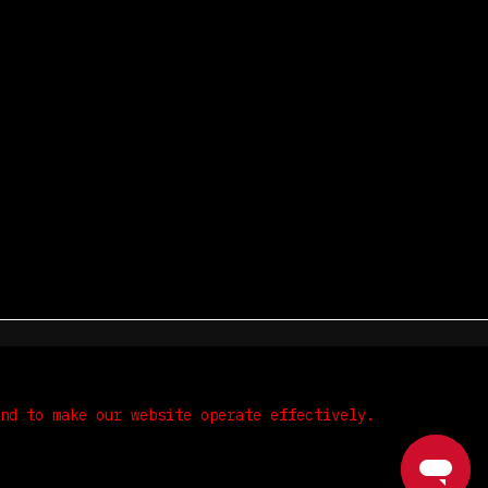
me
Terms & Conditions
Privacy & Security
Refunds
and to make our website operate effectively.
Read our