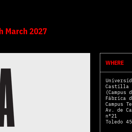
th March 2027
WHERE
Universid
Castilla 
(Campus d
Fábrica d
Campus Te
Av. de Ca
n°21
Toledo
45
View Map