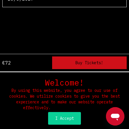
€72
Welcome!
Home
Terms & Conditions
Privacy & Security
Refunds
By using this website, you agree to our use of
cookies. We utilize cookies to give you the best
Select Language
▼
experience and to make our website operate
effectively.
Read our Privacy Policy